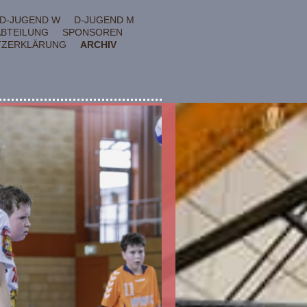
D-JUGEND W
D-JUGEND M
ABTEILUNG
SPONSOREN
TZERKLÄRUNG
ARCHIV