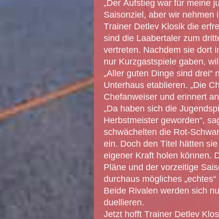
„Der Aufstieg war für meine 
Saisonziel, aber wir nehmen 
Trainer Detlev Klosik die erf
sind die Laabertaler zum dritt
vertreten. Nachdem sie dort 
nur Kurzgastspiele gaben, wi
„Aller guten Dinge sind drei“
Unterhaus etablieren. „Die Ch
Chefanweiser und erinnert an 
„Da haben sich die Jugendspiel
Herbstmeister geworden“, sag
schwächelten die Rot-Schwar
ein. Doch den Titel hätten si
eigener Kraft holen können. D
Pläne und der vorzeitige Sai
durchaus mögliches „echtes“ 
Beide Rivalen werden sich nu
duellieren.
Jetzt hofft Trainer Detlev Kl