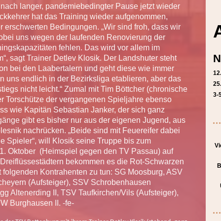
 nach langer, pandemiebedingter Pause jetzt wieder
ückkehrer hat das Training wieder aufgenommen,
 erschwerten Bedingungen. „Wir sind froh, dass wir
 wobei uns wegen der laufenden Renovierung der
ningskapazitäten fehlen. Das wird vor allem im
N
“, sagt Trainer Detlev Klosik. Der Landshuter steht
son bei den Laabertalern und geht diese wie immer
12
en uns endlich in der Bezirksliga etablieren, aber das
25
iegs nicht leicht.“ Zumal mit Tim Böttcher (chronische
3-
r Torschütze der vergangenen Spieljahre ebenso
s wie Kapitän Sebastian Janker, der sich ganz
nge gibt es bisher nur aus der eigenen Jugend, aus
esnik nachrücken. „Beide sind mit Feuereifer dabei
e Spieler“, will Klosik seine Truppe bis zum
Vi
11. Oktober (Heimspiel gegen den TV Passau) auf
Dreiflüssestädtern bekommen es die Rot-Schwarzen
B
it folgenden Kontrahenten zu tun: SG Moosburg, ASV
Scheyern (Aufsteiger), SSV Schrobenhausen
gg Altenerding II, TSV Taufkirchen/Vils (Aufsteiger),
W Burghausen II. -fe-