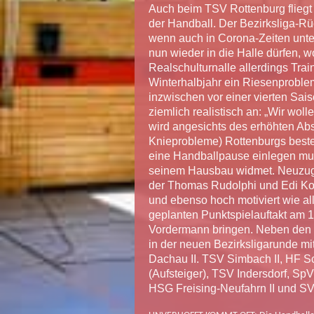
Auch beim TSV Rottenburg fliegt
der Handball. Der Bezirksliga-R
wenn auch in Corona-Zeiten unter
nun wieder in die Halle dürfen,
Realschulturnalle allerdings Trai
Winterhalbjahr ein Riesenproblem
inzwischen vor einer vierten Sai
ziemlich realistisch an: „Wir woll
wird angesichts des erhöhten Abst
Knieprobleme) Rottenburgs beste
eine Handballpause einlegen mus
seinem Hausbau widmet. Neuzugä
der Thomas Rudolphi und Edi Kol
und ebenso hoch motiviert wie all
geplanten Punktspielauftakt am 
Vordermann bringen. Neben den 
in der neuen Bezirksligarunde m
Dachau II. TSV Simbach II, HF 
(Aufsteiger), TSV Indersdorf, SpV
HSG Freising-Neufahrn II und SV