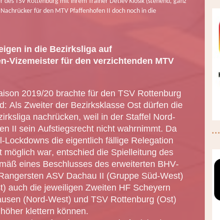
s TSV Rottenburg mit ihrem Trainer Detlev Klosik (stehend, ganz
s Nachrücker für den MTV Pfaffenhofen II doch noch in die
igen in die Bezirksliga auf
en-Vizemeister für den verzichtenden MTV
ison 2019/20 brachte für den TSV Rottenburg
: Als Zweiter der Bezirksklasse Ost dürfen die
irksliga nachrücken, weil in der Staffel Nord-
n II sein Aufstiegsrecht nicht wahrnimmt. Da
-Lockdowns die eigentlich fällige Relegation
 möglich war, entschied die Spielleitung des
emäß eines Beschlusses des erweiterten BHV-
 Rangersten ASV Dachau II (Gruppe Süd-West)
t) auch die jeweiligen Zweiten HF Scheyern
usen (Nord-West) und TSV Rottenburg (Ost)
höher klettern können.