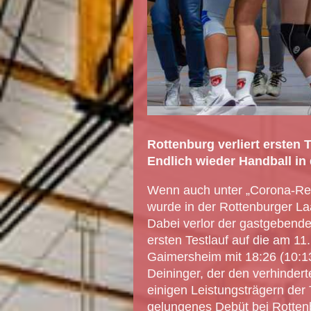
Rottenburg verliert ersten T
Endlich wieder Handball in 
Wenn auch unter „Corona-Re
wurde in der Rottenburger Laa
Dabei verlor der gastgebende
ersten Testlauf auf die am 
Gaimersheim mit 18:26 (10:13
Deininger, der den verhindert
einigen Leistungsträgern der
gelungenes Debüt bei Rottenb