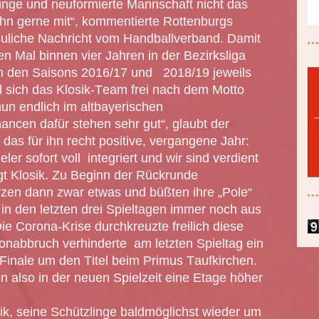
junge und neuformierte Mannschaft nicht das
ihn gerne mit“, kommentierte Rottenburgs
reuliche Nachricht vom Handballverband. Damit
en Mal binnen vier Jahren in der Bezirksliga
in den Saisons 2016/17 und 2018/19 jeweils
ll sich das Klosik-Team frei nach dem Motto
 nun endlich
im altbayerischen
ancen dafür stehen sehr gut“, glaubt der
das für ihn recht positive, vergangene Jahr:
er sofort voll integriert und wir sind verdient
t Klosik. Zu Beginn der Rückrunde
zen dann zwar etwas und büßten ihre „Pole“
e in den letzten drei Spieltagen immer noch aus
ie Corona-Krise durchkreuzte freilich diese
sonabbruch verhinderte am letzten Spieltag ein
Finale um den Titel beim Primus Taufkirchen.
n also in der neuen Spielzeit eine Etage höher
osik, seine Schützlinge baldmöglichst wieder um