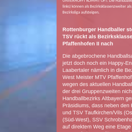
UNVERHOFFT KOMMT OFT: Die Handballer de
links) können als Bezirksklassenzweiter al
Bezirksliga aufsteigen.
Rottenburger Handballer ste
TSV rückt als Bezirksklass
Pfaffenhofen II nach
Die abgebrochene Handballsa
jetzt doch noch ein Happy-End
Laabertaler nämlich in die Bez
West Meister MTV Pfaffenhofe
wegen des aktuellen Handball
der drei Gruppenzweiten nicht
Handballbezirks Altbayern g
Präsidiums, dass neben den
und TSV Taufkirchen/Vils (Os
(Süd-West), SSV Schrobenha
auf direktem Weg eine Etage 