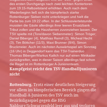
des ersten Durchgangs nach zwei leichten Kontertoren
zum 19:15-Halbzeitstand erhöhten. Auch nach dem
Wiederbeginn ließ sich die kämpferisch starke
Rottenburger Sieben nicht unterkriegen und hielt die
Partie bis zum 19:22 offen. In der Schlussviertelstunde
mussten die Gäste allerdings ihrer leeren Ersatzbank
Tribut zollen und die Hausherren zuvonziehen lassen. Der
TSV spielte mit (Tore/davon Siebenmeter): Simon Tröger;
Daniel Biberger (4), Matthias Reindl (3), Micheal Hecht
(3), Tim Böttcher (11/3), Maxi Brunner (8/4), Simon
Bruckmeier. Auch im nächsten Auswärtsspiel am Sonntag
(16 Uhr) in Deggendorf kann das TSV-Trainerduo
Thomas Biberger/Markus Kailich nur auf einen Minikader
zurückgreifen, was in dieser Saison allerdings fast schon
die Regel ist im Rottenburger A-Juniorenteam.
Kampfgeist reicht den TSV-Handballjunioren
nicht
Rottenburg.
Trotz einer deutlichen Steigerung
vor allem im kämpferischen Bereich gingen die
Handball-A-Junioren des TSV auch im
Bezirksligaspiel gegen die HSG
Nabburg/Schwarzenfeld leer aus und verloren