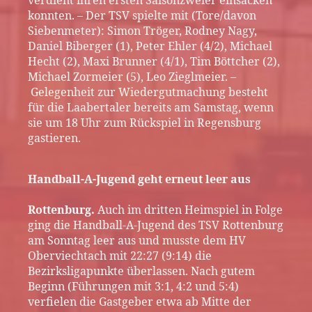
verdient ihren ersten Saisonzweier einsacken
konnten. – Der TSV spielte mit (Tore/davon
Siebenmeter): Simon Tröger, Rodney Nagy,
Daniel Biberger (1), Peter Ehler (4/2), Michael
Hecht (2), Maxi Brunner (4/1), Tim Böttcher (2),
Michael Zormeier (5), Leo Zieglmeier. –
Gelegenheit zur Wiedergutmachung besteht
für die Laabertaler bereits am Samstag, wenn
sie um 18 Uhr zum Rückspiel in Regensburg
gastieren.
Handball-A-Jugend geht erneut leer aus
Rottenburg.
Auch im dritten Heimspiel in Folge
ging die Handball-A-Jugend des TSV Rottenburg
am Sonntag leer aus und musste dem HV
Oberviechtach mit 22:27 (9:14) die
Bezirksligapunkte überlassen. Nach gutem
Beginn (Führungen mit 3:1, 4:2 und 5:4)
verfielen die Gastgeber etwa ab Mitte der