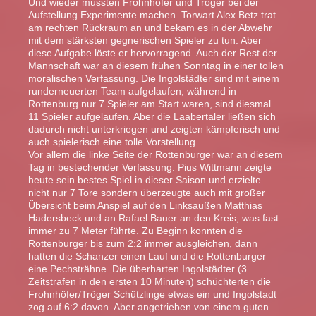
Und wieder mussten Frohnhöfer und Tröger bei der
Aufstellung Experimente machen. Torwart Alex Betz trat
am rechten Rückraum an und bekam es in der Abwehr
mit dem stärksten gegnerischen Spieler zu tun. Aber
diese Aufgabe löste er hervorragend. Auch der Rest der
Mannschaft war an diesem frühen Sonntag in einer tollen
moralischen Verfassung. Die Ingolstädter sind mit einem
runderneuerten Team aufgelaufen, während in
Rottenburg nur 7 Spieler am Start waren, sind diesmal
11 Spieler aufgelaufen. Aber die Laabertaler ließen sich
dadurch nicht unterkriegen und zeigten kämpferisch und
auch spielerisch eine tolle Vorstellung.
Vor allem die linke Seite der Rottenburger war an diesem
Tag in bestechender Verfassung. Pius Wittmann zeigte
heute sein bestes Spiel in dieser Saison und erzielte
nicht nur 7 Tore sondern überzeugte auch mit großer
Übersicht beim Anspiel auf den Linksaußen Matthias
Hadersbeck und an Rafael Bauer an den Kreis, was fast
immer zu 7 Meter führte. Zu Beginn konnten die
Rottenburger bis zum 2:2 immer ausgleichen, dann
hatten die Schanzer einen Lauf und die Rottenburger
eine Pechsträhne. Die überharten Ingolstädter (3
Zeitstrafen in den ersten 10 Minuten) schüchterten die
Frohnhöfer/Tröger Schützlinge etwas ein und Ingolstadt
zog auf 6:2 davon. Aber angetrieben von einem guten