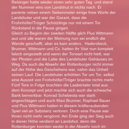
Reisinger hatte wieder einen sehr guten Tag und stand
der Nummer eins von Landshut in nichts nach. Er
parierte neben einem Siebenmeter einige freie Würfe der
Landshuter und war der Garant, dass die
Frohnhöfer/Tröger Schützlinge nur mit einem Tor
Rückstand in die Pause gingen.
Gleich zu Beginn der zweiten Hälfte glich Pius Wittmann
aus und alle waren der Meinung nun sei endlich die
Wende geschafft, aber es kam anders. Hadersbeck,
Brunner, Wittmann und Co. hatten ihr Visir nun komplett
falsch eingestellt und wenn der Torwart nicht hielt, war
der Pfosten und die Latte des Landshuter Gehäuses im
Weg. Da auch die Abwehr der Rottenburger nicht immer
auf der Höhe des Geschehens war, nahm das Unheil
seinen Lauf. Die Landshuter erhöhten Tor um Tor, selbst
eine Auszeit von Frohnhöfer/Tröger brachte nichts mehr.
Fünf Tore in Folge brachten die Laabertaler total aus
dem Konzept und jetzt machte sich auch die schwache
Bank bemerkbar. Konrad Schebesta war stark
angeschlagen und auch Maxi Brunner, Raphael Bauer
und Pius Wittmann hatten in diesem kräfteraubenden
Spiel viel an Substanz verloren. Doch eine Pause war
Ihnen nicht mehr vergönnt. Am Ende ging der Sieg auch
in dieser Höhe verdient an Landshut, denn die
Rottenburger konnten weder in der Abwehr noch im