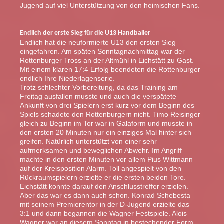
Jugend auf viel Unterstützung von den heimischen Fans.
Endlich der erste Sieg für die U13 Handballer
Endlich hat die neuformierte U13 den ersten Sieg
eingefahren. Am späten Sonntagnachmittag war der
Rottenburger Tross an der Altmühl in Eichstätt zu Gast.
Mit einem klaren 17:4 Erfolg beendeten die Rottenburger
endlich Ihre Niederlagenserie.
Trotz schlechter Vorbereitung, da das Training am
Freitag ausfallen musste und auch die verspätete
Ankunft von drei Spielern erst kurz vor dem Beginn des
Spiels schadete den Rottenburgern nicht. Timo Reisinger
gleich zu Beginn im Tor war in Galaform und musste in
den ersten 20 Minuten nur ein einziges Mal hinter sich
greifen. Natürlich unterstützt von einer sehr
aufmerksamen und beweglichen Abwehr. Im Angriff
machte in den ersten Minuten vor allem Pius Wittmann
auf der Kreisposition Alarm. Toll angespielt von den
Rückraumspielern erzielte er die ersten beiden Tore.
Eichstätt konnte darauf den Anschlusstreffer erzielen.
Aber das war es dann auch schon. Konrad Schebesta
mit seinem Premierentor in der D-Jugend erzielte das
3:1 und dann begannen die Wagner Festspiele. Alois
Wagner war an diesem Sonntag in bestechender Form