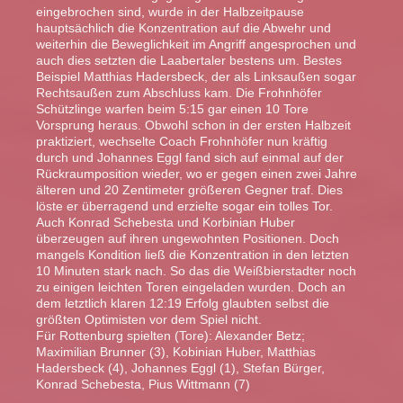
eingebrochen sind, wurde in der Halbzeitpause
hauptsächlich die Konzentration auf die Abwehr und
weiterhin die Beweglichkeit im Angriff angesprochen und
auch dies setzten die Laabertaler bestens um. Bestes
Beispiel Matthias Hadersbeck, der als Linksaußen sogar
Rechtsaußen zum Abschluss kam. Die Frohnhöfer
Schützlinge warfen beim 5:15 gar einen 10 Tore
Vorsprung heraus. Obwohl schon in der ersten Halbzeit
praktiziert, wechselte Coach Frohnhöfer nun kräftig
durch und Johannes Eggl fand sich auf einmal auf der
Rückraumposition wieder, wo er gegen einen zwei Jahre
älteren und 20 Zentimeter größeren Gegner traf. Dies
löste er überragend und erzielte sogar ein tolles Tor.
Auch Konrad Schebesta und Korbinian Huber
überzeugen auf ihren ungewohnten Positionen. Doch
mangels Kondition ließ die Konzentration in den letzten
10 Minuten stark nach. So das die Weißbierstadter noch
zu einigen leichten Toren eingeladen wurden. Doch an
dem letztlich klaren 12:19 Erfolg glaubten selbst die
größten Optimisten vor dem Spiel nicht.
Für Rottenburg spielten (Tore): Alexander Betz;
Maximilian Brunner (3), Kobinian Huber, Matthias
Hadersbeck (4), Johannes Eggl (1), Stefan Bürger,
Konrad Schebesta, Pius Wittmann (7)