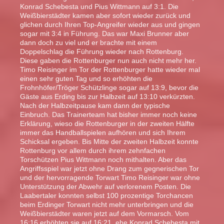
Konrad Schebesta und Pius Wittmann auf 3:1. Die
Weißbierstädter kamen aber sofort wieder zurück und
glichen durch Ihren Top-Angreifer wieder aus und gingen
sogar mit 3:4 in Führung. Das war Maxi Brunner aber
dann doch zu viel und er brachte mit einem
Doppelschlag die Führung wieder nach Rottenburg.
Diese gaben die Rottenburger nun auch nicht mehr her.
Timo Reisinger im Tor der Rottenburger hatte wieder mal
einen sehr guten Tag und so erhöhten die
Frohnhöfer/Tröger Schützlinge sogar auf 13:9, bevor die
Gäste aus Erding bis zur Halbzeit auf 13:10 verkürzten.
Nach der Halbzeitpause kam dann der typische
Einbruch. Das Trainerteam hat bisher immer noch keine
Erklärung, wieso die Rottenburger in der zweiten Hälfte
immer das Handballspielen aufhören und sich Ihrem
Schicksal ergeben. Bis Mitte der zweiten Halbzeit konnte
Rottenburg vor allem durch ihrem zehnfachen
Torschützen Pius Wittmann noch mithalten. Aber das
Angriffsspiel war jetzt ohne Drang zum gegnerischen Tor
und der hervorragende Torwart Timo Reisinger war ohne
Unterstützung der Abwehr auf verlorenem Posten. Die
Laabertaler konnten selbst 100 prozentige Torchancen
beim Erdinger Torwart nicht mehr unterbringen und die
Weißbierstädter waren jetzt auf dem Vormarsch. Vom
16:16 erhöhten sie auf 16:21, ehe Konrad Schebesta mit