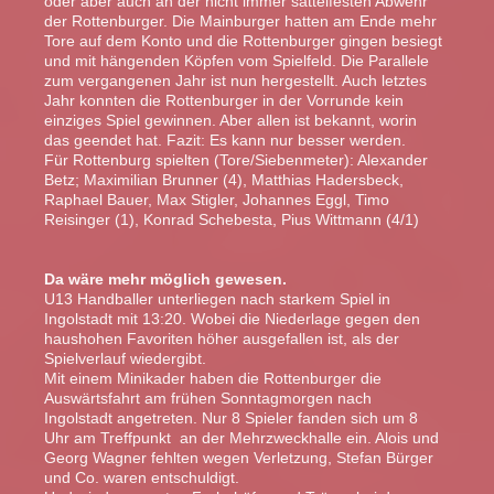
oder aber auch an der nicht immer sattelfesten Abwehr
der Rottenburger. Die Mainburger hatten am Ende mehr
Tore auf dem Konto und die Rottenburger gingen besiegt
und mit hängenden Köpfen vom Spielfeld. Die Parallele
zum vergangenen Jahr ist nun hergestellt. Auch letztes
Jahr konnten die Rottenburger in der Vorrunde kein
einziges Spiel gewinnen. Aber allen ist bekannt, worin
das geendet hat. Fazit: Es kann nur besser werden.
Für Rottenburg spielten (Tore/Siebenmeter): Alexander
Betz; Maximilian Brunner (4), Matthias Hadersbeck,
Raphael Bauer, Max Stigler, Johannes Eggl, Timo
Reisinger (1), Konrad Schebesta, Pius Wittmann (4/1)
Da wäre mehr möglich gewesen.
U13 Handballer unterliegen nach starkem Spiel in
Ingolstadt mit 13:20. Wobei die Niederlage gegen den
haushohen Favoriten höher ausgefallen ist, als der
Spielverlauf wiedergibt.
Mit einem Minikader haben die Rottenburger die
Auswärtsfahrt am frühen Sonntagmorgen nach
Ingolstadt angetreten. Nur 8 Spieler fanden sich um 8
Uhr am Treffpunkt an der Mehrzweckhalle ein. Alois und
Georg Wagner fehlten wegen Verletzung, Stefan Bürger
und Co. waren entschuldigt.