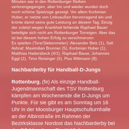
Minuten war in den Rottenburger Reihen
verlorengegangen, aber hin und wieder wurden doch
noch schöne Spielzüge gezeigt. Vor allem Korbinian
Huber, er netzte von Linksaußen hervorragend ein und
krönte damit seine gute Leistung an diesem Tag. Einzig
der zuletzt wegen Krankheit fehlende Raphael Bauer
beteiligte sich nicht am Rottenburger Torreigen. Aber das
ist bei diesem hohen Erfolg zu verschmerzen.
Es spielten (Tore/Siebenmeter): Alexander Betz (1), Safi
Ashraf; Maximilian Brunner (5), Korbinian Huber (1),
Matthias Hadersbeck (4/1), Raphael Bauer, Johannes
Eggl (2), Timo Reisinger (5), Pius Wittmann (8).
Nachbarderby für Handball-D-Jungs
Rottenburg.
(fe) Als einzige Handball-
Jugendmannschaft des TSV Rottenburg
kämpfen am Wochenende die D-Jungs um
Punkte. Für sie gibt es am Sonntag um 16
Uhr in der Moosburger Hauptschulturnhalle
an der Albinstraße im Rahmen der
Bezirksklasse Nordost das Nachbarderby bei