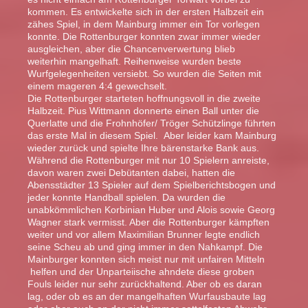
kommen. Es entwickelte sich in der ersten Halbzeit ein
zähes Spiel, in dem Mainburg immer ein Tor vorlegen
konnte. Die Rottenburger konnten zwar immer wieder
ausgleichen, aber die Chancenverwertung blieb
weiterhin mangelhaft. Reihenweise wurden beste
Wurfgelegenheiten versiebt. So wurden die Seiten mit
einem mageren 4:4 gewechselt.
Die Rottenburger starteten hoffnungsvoll in die zweite
Halbzeit. Pius Wittmann donnerte einen Ball unter die
Querlatte und die Frohnhöfer/ Tröger Schützlinge führten
das erste Mal in diesem Spiel. Aber leider kam Mainburg
wieder zurück und spielte Ihre bärenstarke Bank aus.
Während die Rottenburger mit nur 10 Spielern anreiste,
davon waren zwei Debütanten dabei, hatten die
Abensstädter 13 Spieler auf dem Spielberichtsbogen und
jeder konnte Handball spielen. Da wurden die
unabkömmlichen Korbinian Huber und Alois sowie Georg
Wagner stark vermisst. Aber die Rottenburger kämpften
weiter und vor allem Maximilian Brunner legte endlich
seine Scheu ab und ging immer in den Nahkampf. Die
Mainburger konnten sich meist nur mit unfairen Mitteln
helfen und der Unparteiische ahndete diese groben
Fouls leider nur sehr zurückhaltend. Aber ob es daran
lag, oder ob es an der mangelhaften Wurfausbaute lag