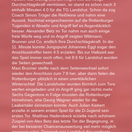
Durchschlagskraft vermissen, so stand es schon nach 3
einhalb Minuten 4:0 für die TG Landshut. Schon da zog
Coach Simon Tröger die Reißleine und nahm eine
Auszeit. Nochmal eingeschworen auf die Rottenburger
Tugenden in Abwehr und Angriff lief es Augenblicklich
besser. Alexander Betz im Tor nahm nun auch einige
freie Würfe weg und im Angriff zeigten Wittmann,
Brunner und Co. endlich Ihre Durchschlagskraft. In der
11. Minute konnte Jungspund Johannes Eggl sogar den
Anschlusstreffer beim 4:5 erzielen. Bis zur Halbzeit war
das Spiel immer noch offen, mit 8:6 für Landshut wurden
die Seiten gewechselt.
Maxi Brunner stellte nach dem Seitenwechsel sofort
wieder den Anschluss zum 7:8 her, aber dann fielen die
Rottenburger plötzlich in einen unerklärlichen
Winterschlaf. Die Landshuter wurden förmlich zum Tore
werfen eingeladen und im Angriff ging gar nichts mehr.
Sechs Gegentore in Folge mussten die Rottenburger
hinnehmen, ehe Georg Wagner wieder für die
Laabertaler einnetzen konnte. Auch Julian Kiebert
erzielte in seinem ersten Spiel für die D-Jugend sein
erstes Tor. Matthias Hadersbeck erzielte nach schönem
Zuspiel von Alex Betz das letzte Tor der Begegnung, in
der bei besserer Chancenauswertung viel mehr möglich
gewesen wäre. Dennoch war Landshut der verdiente