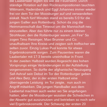
die Laabertaler legten los wie die Feuerwehr. Durch
ständige Rotation auf den Rückraumpositionen tauchten
Wittmann, Hadersbeck und Eggl Johannes immer wieder
frei vor dem Tor der Moosburger auf und verwandelten
eiskalt. Nach fünf Minuten stand es bereits 5:0 für die
jungen Gallier aus Rottenburg. Schon da zog die
Heimmannschaft das Timeout um die Mannschaft neu
einzustellen. Aber das führte nur zu einem kleinen
Strohfeuer, den die Rottenburger waren „on Fire“ So
zogen Timo Reisinger, Maxi Brunner und Co.
unaufhaltsam Ihre Kreise und zeigten sich treffsicher wie
selten zuvor. Einzig Lukas Pusl konnte für etwas
Ergebniskosmetik sorgen. Zum Pausentee waren die
Laabertaler mit 17:3 bereits uneinholbar in Front.
In der zweiten Halbzeit wurden Angesicht des hohen
Vorsprungs einige Veränderungen in der Aufstellung
vorgenommen. So durfte der afghanische Neuzugang
Safi Ashraf sein Debut im Tor der Rottenburger geben
und Alex Betz, der in der ersten Halbzeit eine
überragende Leistung im Tor zeigte, nun auch im
Angriff mitwirken. Die jungen Handballer aus dem
Laabertal machten auch weiter wo Sie angefangen
hatten, aber die Moosburger wussten die Schwächen in
der Abwehr gut auszunutzen und betrieben so noch sehr
viel Ergebniskosmetik. Der Schwung der ersten 20