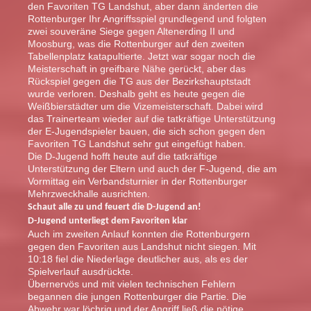
den Favoriten TG Landshut, aber dann änderten die
Rottenburger Ihr Angriffsspiel grundlegend und folgten
zwei souveräne Siege gegen Altenerding II und
Moosburg, was die Rottenburger auf den zweiten
Tabellenplatz katapultierte. Jetzt war sogar noch die
Meisterschaft in greifbare Nähe gerückt, aber das
Rückspiel gegen die TG aus der Bezirkshauptstadt
wurde verloren. Deshalb geht es heute gegen die
Weißbierstädter um die Vizemeisterschaft. Dabei wird
das Trainerteam wieder auf die tatkräftige Unterstützung
der E-Jugendspieler bauen, die sich schon gegen den
Favoriten TG Landshut sehr gut eingefügt haben.
Die D-Jugend hofft heute auf die tatkräftige
Unterstützung der Eltern und auch der F-Jugend, die am
Vormittag ein Verbandsturnier in der Rottenburger
Mehrzweckhalle ausrichten.
Schaut alle zu und feuert die D-Jugend an!
D-Jugend unterliegt dem Favoriten klar
Auch im zweiten Anlauf konnten die Rottenburgern
gegen den Favoriten aus Landshut nicht siegen. Mit
10:18 fiel die Niederlage deutlicher aus, als es der
Spielverlauf ausdrückte.
Übernervös und mit vielen technischen Fehlern
begannen die jungen Rottenburger die Partie. Die
Abwehr war löchrig und der Angriff ließ die nötige