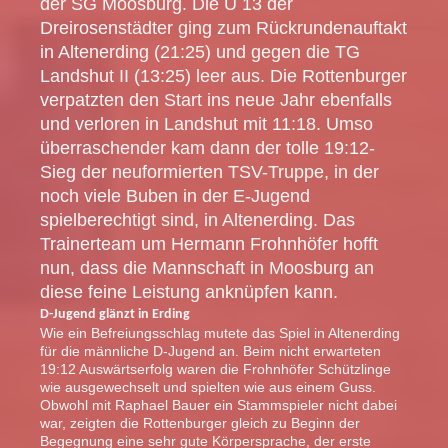
der SG Moosburg. Die U 13 der
Dreirosenstädter ging zum Rückrundenauftakt
in Altenerding (21:25) und gegen die TG
Landshut II (13:25) leer aus. Die Rottenburger
verpatzten den Start ins neue Jahr ebenfalls
und verloren in Landshut mit 11:18. Umso
überraschender kam dann der tolle 19:12-
Sieg der neuformierten TSV-Truppe, in der
noch viele Buben in der E-Jugend
spielberechtigt sind, in Altenerding. Das
Trainerteam um Hermann Frohnhöfer hofft
nun, dass die Mannschaft in Moosburg an
diese feine Leistung anknüpfen kann.
D-Jugend glänzt in Erding
Wie ein Befreiungsschlag mutete das Spiel in Altenerding
für die männliche D-Jugend an. Beim nicht erwarteten
19:12 Auswärtserfolg waren die Frohnhöfer Schützlinge
wie ausgewechselt und spielten wie aus einem Guss.
Obwohl mit Raphael Bauer ein Stammspieler nicht dabei
war, zeigten die Rottenburger gleich zu Beginn der
Begegnung eine sehr gute Körpersprache, der erste