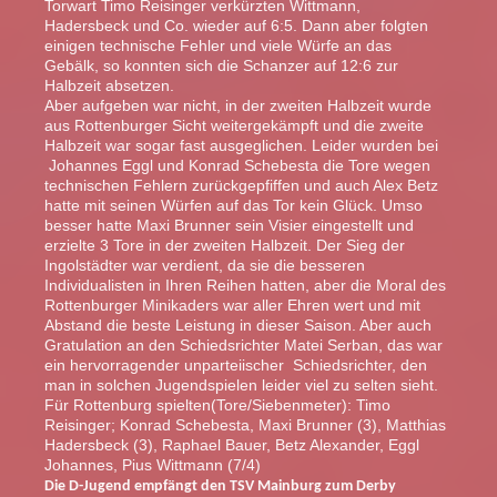
Torwart Timo Reisinger verkürzten Wittmann,
Hadersbeck und Co. wieder auf 6:5. Dann aber folgten
einigen technische Fehler und viele Würfe an das
Gebälk, so konnten sich die Schanzer auf 12:6 zur
Halbzeit absetzen.
Aber aufgeben war nicht, in der zweiten Halbzeit wurde
aus Rottenburger Sicht weitergekämpft und die zweite
Halbzeit war sogar fast ausgeglichen. Leider wurden bei
Johannes Eggl und Konrad Schebesta die Tore wegen
technischen Fehlern zurückgepfiffen und auch Alex Betz
hatte mit seinen Würfen auf das Tor kein Glück. Umso
besser hatte Maxi Brunner sein Visier eingestellt und
erzielte 3 Tore in der zweiten Halbzeit. Der Sieg der
Ingolstädter war verdient, da sie die besseren
Individualisten in Ihren Reihen hatten, aber die Moral des
Rottenburger Minikaders war aller Ehren wert und mit
Abstand die beste Leistung in dieser Saison. Aber auch
Gratulation an den Schiedsrichter Matei Serban, das war
ein hervorragender unparteiischer Schiedsrichter, den
man in solchen Jugendspielen leider viel zu selten sieht.
Für Rottenburg spielten(Tore/Siebenmeter): Timo
Reisinger; Konrad Schebesta, Maxi Brunner (3), Matthias
Hadersbeck (3), Raphael Bauer, Betz Alexander, Eggl
Johannes, Pius Wittmann (7/4)
Die D-Jugend empfängt den TSV Mainburg zum Derby