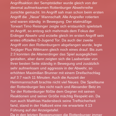
Angriffsaktion der Semptstädter wurde gleich von der
diesmal aufmerksamen Rottenburger Abwehrreihe
zunichte gemacht. Im Angriff sah man schon beim ersten
Angriff die „Neue“ Mannschaft. Alle Angreifer rotierten
und waren ständig in Bewegung. Der etatmäßige
Torwart Timo Reisinger zeigte sich erstaunlich spielstark
im Angriff, so entzog sich mehrmals dem Fokus der
Erdinger Abwehr und erzielte gleich im ersten Angriff sein
erstes offizielles D-Jugend Tor. Da auch der zweite
Angriff von den Rottenburgern abgefangen wurde, legte
Torjäger Pius Wittmann gleich noch eines drauf. Bis zum
2:3 konnten die Altenerdinger das Spiel ausgeglichen
gestalten, aber dann zeigten sich die Laabertaler von
Ihrer besten Seite ständig in Bewegung und zusätzlich
sehr aufmerksam und aggressiv in der Abwehr, so
erhöhten Maximilian Brunner mit einem Dreifachschlag
auf 3:7 nach 11 Minuten. Auch die Auszeit der
Heimmannschaft brachte nicht viel Neues. Die Spiellaune
der Rottenburger lies nicht nach und Alexander Betz im
Tor der Rottenburger flößte dem Gegner mit seinen
Reaktionen und seiner Größe mächtig Respekt ein. Da
nun auch Matthias Hadersbeck seine Treffsicherheit
fand, stand in der Halbzeit eine nie erwartete 4:13
Führung auf der Anzeigetafel.
Da in den letzten Begegnungen die Rottenburger immer