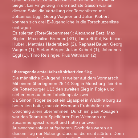
Sieger. Ein Fingerzeig in die nächste Saison war an
diesem Spiel die Verteilung der Torschützen mit
Johannes Eggl, Georg Wagner und Julian Kiebert
konnten sich drei E-Jugendliche in die Torschützenliste
eintragen
Es spielten (Tore/Siebenmeter): Alexander Betz; Max
Stigler, Maximilian Brunner (3/1), Timo Ströbl, Korbinian
Huber , Matthias Hadersbeck (2), Raphael Bauer, Georg
Wagner (1), Stefan Bürger, Julian Kiebert (1), Johannes
Eggl (1), Timo Reisinger, Pius Wittmann (2).
Überragende erste Halbzeit sichert den Sieg
Die männliche D-Jugend ist weiter auf dem Vormarsch.
Mit einem überlegenen 25:14 Sieg in Moosburg feierten
die Rottenburger U13 den zweiten Sieg in Folge und
stehen nun auf dem Tabellenplatz zwei.
Da Simon Tröger selbst ein Ligaspiel in Waldkraiburg zu
bestreiten hatte, musste Hermann Frohnhöfer das
Coaching allein übernehmen. Durch ein paar Absagen
war das Team um Spielführer Pius Wittmann arg
zusammengeschrumpft und hatte nur zwei
Auswechselspieler aufgeboten. Doch das waren an
diesem Tag nur Nebengeräusche, die nicht störten. Denn