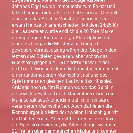
zu gewinnen. Vor allem der E-Jugendspieler
Johanes Eggl wurde immer mehr zum Faktor und
tat sich immer mehr als Torschütze hervor. Deshalb
war auch das Spiel in Moosburg schon in der
ersten Halbzeit klar entschieden. Mit dem 14:25 für
die Laabertaler wurde endlich die 20 Tore Marke
übersprungen. Für die allergrößten Optimisten
wäre jetzt sogar die Meisterschaft möglich
gewesen. Voraussetzung wären drei Siege in den
letzten drei Spielen gewesen, aber schon das
Rückspiel gegen die TG Landshut II war leider
nicht nach Wunsch, denn die Landshuter traten mit
einer runderneuerten Mannschaft auf und das
Spiel nahm den gleichen Lauf wie das Hinspiel.
Anfangs noch gut im Rennen wurde das Spiel in
der zweiten Halbzeit noch klar verloren. Auch die
Mannschaft aus Altenerding trat mit einer stark
veränderten Mannschaft an. Auch da hielten die
Rottenburger bis Mitte der zweiten Halbzeit gut mit
und führten sogar. Aber mit 17 Toren ist es schwer
ein Spiel zu gewinnen, die Altenerdinger waren mit
21 Treffen über der magischen Marke und konnten