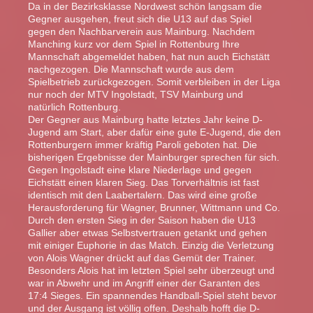
Da in der Bezirksklasse Nordwest schön langsam die
Gegner ausgehen, freut sich die U13 auf das Spiel
gegen den Nachbarverein aus Mainburg. Nachdem
Manching kurz vor dem Spiel in Rottenburg Ihre
Mannschaft abgemeldet haben, hat nun auch Eichstätt
nachgezogen. Die Mannschaft wurde aus dem
Spielbetrieb zurückgezogen. Somit verbleiben in der Liga
nur noch der MTV Ingolstadt, TSV Mainburg und
natürlich Rottenburg.
Der Gegner aus Mainburg hatte letztes Jahr keine D-
Jugend am Start, aber dafür eine gute E-Jugend, die den
Rottenburgern immer kräftig Paroli geboten hat. Die
bisherigen Ergebnisse der Mainburger sprechen für sich.
Gegen Ingolstadt eine klare Niederlage und gegen
Eichstätt einen klaren Sieg. Das Torverhältnis ist fast
identisch mit den Laabertalern. Das wird eine große
Herausforderung für Wagner, Brunner, Wittmann und Co.
Durch den ersten Sieg in der Saison haben die U13
Gallier aber etwas Selbstvertrauen getankt und gehen
mit einiger Euphorie in das Match. Einzig die Verletzung
von Alois Wagner drückt auf das Gemüt der Trainer.
Besonders Alois hat im letzten Spiel sehr überzeugt und
war in Abwehr und im Angriff einer der Garanten des
17:4 Sieges. Ein spannendes Handball-Spiel steht bevor
und der Ausgang ist völlig offen. Deshalb hofft die D-