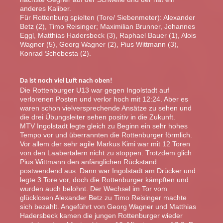
anderes Kaliber.
Für Rottenburg spielten (Tore/ Siebenmeter): Alexander
Betz (2), Timo Reisinger; Maximilian Brunner, Johannes
Eggl, Matthias Hadersbeck (3), Raphael Bauer (1), Alois
Wagner (5), Georg Wagner (2), Pius Wittmann (3),
Konrad Schebesta (2).
Da ist noch viel Luft nach oben!
Die Rottenburger U13 war gegen Ingolstadt auf
verlorenen Posten und verlor hoch mit 12:24. Aber es
waren schon vielversprechende Ansätze zu sehen und
die drei Übungsleiter sehen positiv in die Zukunft.
MTV Ingolstadt legte gleich zu Beginn ein sehr hohes
Tempo vor und überrannten die Rottenburger förmlich.
Vor allem der sehr agile Markus Kimi war mit 12 Toren
von den Laabertalern nicht zu stoppen. Trotzdem glich
Pius Wittmann den anfänglichen Rückstand
postwendend aus. Dann war Ingolstadt am Drücker und
legte 3 Tore vor, doch die Rottenburger kämpften und
wurden auch belohnt. Der Wechsel im Tor vom
glücklosen Alexander Betz zu Timo Reisinger machte
sich bezahlt. Angeführt von Georg Wagner und Matthias
Hadersbeck kamen die jungen Rottenburger wieder