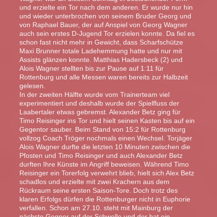
und erzielte ein Tor nach dem anderen. Er wurde nur hin
und wieder unterbrochen von seinem Bruder Georg und
von Raphael Bauer, der auf Anspiel von Georg Wagner
auch sein erstes D-Jugend Tor erzielen konnte. Da fiel es
schon fast nicht mehr in Gewicht, dass Scharfschütze
Maxi Brunner totale Ladehemmung hatte und nur mit
Assists glänzen konnte. Matthias Hadersbeck (2) und
Alois Wagner stellten bis zur Pause auf 1:11 für
Rottenburg und alle Messen waren bereits zur Halbzeit
gelesen.
In der zweiten Hälfte wurde vom Trainerteam viel
experimentiert und deshalb wurde der Spielfluss der
Laabertaler etwas gebremst. Alexander Betz ging für
Timo Reisinger ins Tor und hielt seinen Kasten bis auf ein
Gegentor sauber. Beim Stand von 15:2 für Rottenburg
vollzog Coach Tröger nochmals einen Wechsel. Torjäger
Alois Wagner durfte die letzten 10 Minuten zwischen die
Pfosten und Timo Reisinger und auch Alexander Betz
durften Ihre Künste im Angriff beweisen. Während Timo
Reisinger ein Torerfolg verwehrt blieb, hielt sich Alex Betz
schadlos und erzielte mit zwei Krachern aus dem
Rückraum seine ersten Saison-Tore. Doch trotz des
klaren Erfolgs dürfen die Rottenburger nicht in Euphorie
verfallen. Schon am 27.10. steht mit Mainburg der
nächste Gegner auf der Schwelle und der hat ein