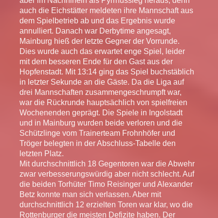
aber im Nachhinein als Pyrrhussieg heraus, denn
auch die Eichstätter meldeten ihre Mannschaft aus
dem Spielbetrieb ab und das Ergebnis wurde
annulliert. Danach war Derbytime angesagt,
Mainburg hieß der letzte Gegner der Vorrunde.
Dies wurde auch das erwartet enge Spiel, leider
mit dem besseren Ende für den Gast aus der
Hopfenstadt. Mit 13:14 ging das Spiel buchstäblich
in letzter Sekunde an die Gäste. Da die Liga auf
drei Mannschaften zusammengeschrumpft war,
war die Rückrunde hauptsächlich von spielfreien
Wochenenden geprägt. Die Spiele in Ingolstadt
und in Mainburg wurden beide verloren und die
Schützlinge vom Trainerteam Frohnhöfer und
Tröger belegten in der Abschluss-Tabelle den
letzten Platz.
Mit durchschnittlich 18 Gegentoren war die Abwehr
zwar verbesserungswürdig aber nicht schlecht. Auf
die beiden Torhüter Timo Reisinger und Alexander
Betz konnte man sich verlassen. Aber mit
durchschnittlich 12 erzielten Toren war klar, wo die
Rottenburger die meisten Defizite haben. Der